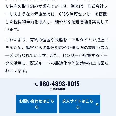
た独自の取り組みが進んでいます。例えば、株式会社ソ
ーサのような地元企業では、GPSや温度センサーを搭載
した軽貨物車両を導入し、細やかな配送管理を実現して
います。
これにより、荷物の位置や状態をリアルタイムで把握で
きるため、顧客からの緊急対応や配送状況の説明もスム
ーズに行われています。また、センサーが収集するデー
タを活用し、配送ルートの最適化や作業効率向上も図ら
れています。
導入時には、センサー機器の選定や運用コスト、現場ス
080-4393-0015
タッフへの教育が課題となります。導入効果を最大化す
ご応募専用
るためには、現場の声を反映した体制づくりが不可欠で
お問い合わせはこち
求人サイトはこち
す。
ら
ら