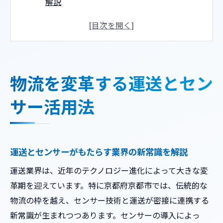
解説
京都の運送現場で進むセンサー導入の実際
運送業におけるセンサー技術のメリットと
は
物流効率化に向けた運送とセンサーの役割
物流を変革する運送とセン
運送業界の課題をセンサーでどう解決する
か
サー活用法
新時代の運送業界で注目集める技術連携
運送とセンサー連携で生まれる新たな価値
技術革新が運送業にもたらす可能性を探る
運送とセンサーがもたらす業界の新常識を解説
運送業界の現場で注目されるセンサー事例
運送業界は、近年のテクノロジー進化によって大きな変
運送分野で進化する技術連携の最前線
革期を迎えています。特に京都府京都市では、伝統的な
物流の枠を越え、センサー技術と運送が密接に連携する
センサーと運送の融合が実現する業務効率
新常識が生まれつつあります。センサーの導入によっ
化