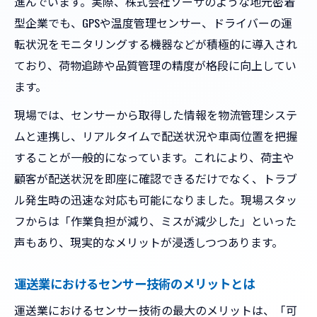
進んでいます。実際、株式会社ソーサのような地元密着
転職希望者が知るべき運送業の最新事情
型企業でも、GPSや温度管理センサー、ドライバーの運
京都府京都市の物流と運送業界の今を読む
転状況をモニタリングする機器などが積極的に導入され
京都の運送業界で進むセンサー技術の現状
ており、荷物追跡や品質管理の精度が格段に向上してい
物流と運送の変革を支える最新センサー動
ます。
向
現場では、センサーから取得した情報を物流管理システ
京都府内の運送会社にみるセンサー導入例
ムと連携し、リアルタイムで配送状況や車両位置を把握
地元運送業界の活性化とセンサーの役割
することが一般的になっています。これにより、荷主や
京都発の運送業界でセンサーが果たす使命
顧客が配送状況を即座に確認できるだけでなく、トラブ
運送分野におけるセンサー導入の価値とは
ル発生時の迅速な対応も可能になりました。現場スタッ
運送分野で注目されるセンサー導入の効果
フからは「作業負担が減り、ミスが減少した」といった
センサー活用が運送企業にもたらす価値
声もあり、現実的なメリットが浸透しつつあります。
運送現場の変革を促すセンサー技術の本質
運送業におけるセンサー技術のメリットとは
センサー導入が運送業界の課題を解決する
運送業におけるセンサー技術の最大のメリットは、「可
理由