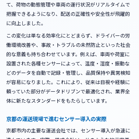
て、荷物の動態管理や車両の運行状況がリアルタイムで
センサーによる運送現場の効率化最新事例
把握できるようになり、配送の正確性や安全性が飛躍的
運送現場の効率化を実現するセンサー活用
に向上しました。
事例
この変化は単なる効率化にとどまらず、ドライバーの労
センサー導入で変わる運送の安全管理とは
働環境改善や、事故・トラブルの未然防止といった社会
運送業界における最新センサー活用の動向
的な意義も持ち合わせています。例えば、車両や荷室に
運送効率化に役立つセンサー技術の選び方
設置された各種センサーによって、温度・湿度・振動な
現場の声で見る運送とセンサーの実際の効
どのデータを自動で記録・管理し、品質保持や異常検知
果
が容易になりました。これにより、従来は目視や経験に
転職に役立つ運送業の選び方と現状解説
頼っていた部分がデータドリブンで最適化され、業界全
運送業界で失敗しない転職先の選び方
体に新たなスタンダードをもたらしています。
センサー導入企業が運送業で人気な理由
京都の運送現場で進むセンサー導入の実際
京都発の運送業界で働く魅力とは何か
運送企業選びで重視したいセンサー活用度
京都市内の主要な運送会社では、センサー導入が急速に