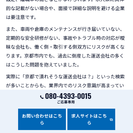
的な記載がない場合や、面接で詳細な説明を避ける企業
は要注意です。
また、車両や倉庫のメンテナンスが行き届いていない、
定期的な安全研修がない、事故やトラブル時の対応が曖
昧な会社も、働く側・取引する側双方にリスクが高くな
ります。京都市内でも、過去に倒産した運送会社の多く
はこうした問題を抱えていました。
実際に「京都で潰れそうな運送会社は？」といった検索
が多いことからも、業界内でのリスク意識が高まってい
080-4393-0015
ます。失敗事例として、「過酷な労働環境で健康を損ね
ご応募専用
た」「設備トラブルで納期遅延が発生した」などの声も
あり、慎重な見極めが求められます。
お問い合わせはこち
求人サイトはこち
ら
ら