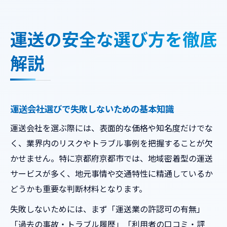
安心できる運送業者の特徴と見極め方
設備面で見る運送業界のリスクとは
運送の安全な選び方を徹底
設備不備が招く運送の安全リスク分析
解説
運送現場で注意すべき設備トラブル例
京都の運送現場に多い設備課題と対策
運送設備点検がもたらす安心の重要性
運送会社選びで失敗しないための基本知識
倉庫業と連携した運送設備の実態とは
運送会社を選ぶ際には、表面的な価格や知名度だけでな
気を付けたい運送の現場トラブル例
く、業界内のリスクやトラブル事例を把握することが欠
運送現場で発生しやすいトラブル傾向
かせません。特に京都府京都市では、地域密着型の運送
設備不良による運送事故の実例と教訓
サービスが多く、地元事情や交通特性に精通しているか
運送作業中に起こる荷物破損の予防策
どうかも重要な判断材料となります。
トラブル事例から学ぶ運送のリスク管理
失敗しないためには、まず「運送業の許認可の有無」
倉庫連携時の運送トラブル回避ポイント
「過去の事故・トラブル履歴」「利用者の口コミ・評