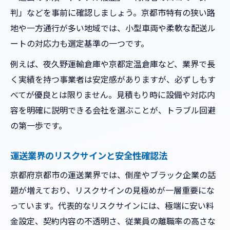
就職や取引時に見るべき運送の特徴
判」などを事前に確認しましょう。京都市特有の狭い路
安心して働ける運送会社の選び方とは
地や一方通行が多い地域では、小型車両や柔軟な配送ル
求人票で見抜く運送会社の安全ポイント
ートの対応力も選定基準の一つです。
取引先選定に役立つ運送業界の情報収集
例えば、夜久野運輸倉庫や京都定温倉庫など、業界で長
設備や労働環境が良い運送会社の特長
く実績を持つ事業者は安定感がありますが、必ずしもす
運送業界で避けたい会社の特徴分析
べてが優良とは限りません。見積もり時に設備や対応内
容を明確に説明できる会社を選ぶことが、トラブル回避
運送業界で失敗しないためのヒント
の第一歩です。
運送会社選びで注意すべきリスク要素
設備面から見た運送業界の安全対策法
運送業界のリスクサインと安全性確認法
口コミや評判で分かる運送の実態調査
京都府京都市の運送業界では、倒産やブラック企業の話
運送業界での長期的なキャリア構築法
題が増えており、リスクサインの見極めが一層重要にな
トラブルを避ける運送現場の具体策
っています。代表的なリスクサインには、極端に安い料
安心して任せるための運送会社選び
金設定、契約内容の不透明さ、従業員の離職率の高さな