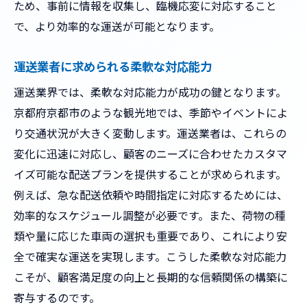
ため、事前に情報を収集し、臨機応変に対応すること
的な戦略
で、より効率的な運送が可能となります。
配送精度を高めるための技術革新
運送の信頼性向上に向けた取り組み
運送業者に求められる柔軟な対応能力
リアルタイムデータを活用した効率化
運送業界では、柔軟な対応能力が成功の鍵となります。
顧客満足度を高めるための配達計画
京都府京都市のような観光地では、季節やイベントによ
効率的な倉庫管理と配送連携の重要性
り交通状況が大きく変動します。運送業者は、これらの
変化に迅速に対応し、顧客のニーズに合わせたカスタマ
京都市特有のニーズに応じた運送サービス
イズ可能な配送プランを提供することが求められます。
開発
例えば、急な配送依頼や時間指定に対応するためには、
効率的なスケジュール調整が必要です。また、荷物の種
類や量に応じた車両の選択も重要であり、これにより安
全で確実な運送を実現します。こうした柔軟な対応能力
こそが、顧客満足度の向上と長期的な信頼関係の構築に
寄与するのです。