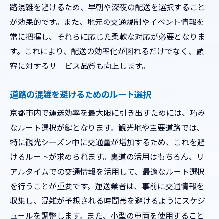
路混雑を避けるため、早朝や深夜の配送を選択すること
運送効率を最大化するための京都の裏道活用法
が効果的です。また、地元の交通規制やイベント情報を
地元住民から学ぶ裏道の活用知識
常に把握し、それらに応じた柔軟な対応が必要となりま
GPSを活用した新たなルートの発見
す。これにより、配送の効率化が図れるだけでなく、顧
交通渋滞を避けるための裏道戦略
客に対するサービス品質も向上します。
安全性を確保した裏道利用の注意点
道路の混雑を避けるためのルート選択
裏道活用におけるコスト削減効果
京都市内で運送効率を最大限に引き出すためには、巧み
裏道情報の共有による運送ネットワークの
なルート選択が鍵となります。観光地や主要道路では、
構築
特に観光シーズン中に交通量が増加するため、これを避
小型車両の導入で実現する京都市内のスムーズ
けるルートが求められます。裏道の活用はもちろん、リ
な運送
アルタイムでの交通情報を活用して、最適なルート選択
小型車両のメリットと導入事例
を行うことが重要です。運送業者は、事前に交通情報を
狭い路地における小型車両の活用法
収集し、混雑が予想される時間帯を避けるようにスケジ
環境配慮を考慮した車両選びの重要性
ュールを調整します。また、小型の車両を使用すること