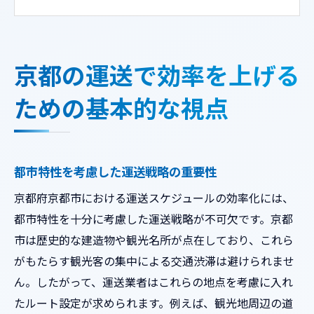
地元の交通規制の理解と運用
運送業者に求められる柔軟な対応能力
効率的な運送実現に向けた技術導入の可能
京都の運送で効率を上げる
性
ための基本的な視点
観光シーズンを見越した京都市内運送スケジュ
ールの工夫
観光ピーク時の道路状況の予測と対策
都市特性を考慮した運送戦略の重要性
観光地周辺の運送スケジュール調整法
季節ごとの混雑を考慮した配送プラン
京都府京都市における運送スケジュールの効率化には、
都市特性を十分に考慮した運送戦略が不可欠です。京都
観光客の流れを利用した効率的なルート選
市は歴史的な建造物や観光名所が点在しており、これら
定
がもたらす観光客の集中による交通渋滞は避けられませ
地域イベント情報を用いたスケジュール最
ん。したがって、運送業者はこれらの地点を考慮に入れ
適化
たルート設定が求められます。例えば、観光地周辺の道
観光シーズンの特殊ニーズへの迅速な対応