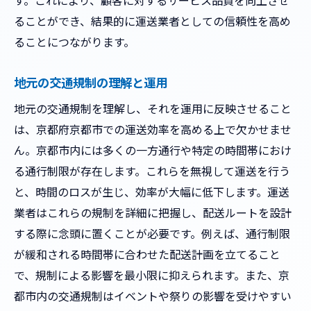
す。これにより、顧客に対するサービス品質を向上させ
ピーク時間を避けた効率的な運送計画
ることができ、結果的に運送業者としての信頼性を高め
運転手の労働条件を考慮した時間設定
ることにつながります。
交通量データを活用した時間帯分析
顧客ニーズに応じた時間帯選びの柔軟性
地元の交通規制の理解と運用
地元の交通規制とイベント情報を活用した運送
地元の交通規制を理解し、それを運用に反映させること
管理
は、京都府京都市での運送効率を高める上で欠かせませ
交通規制情報を活用したリアルタイム運送
ん。京都市内には多くの一方通行や特定の時間帯におけ
調整
る通行制限が存在します。これらを無視して運送を行う
イベント開催時の特別運送計画の立案
と、時間のロスが生じ、効率が大幅に低下します。運送
地元自治体との協力による円滑な運送
業者はこれらの規制を詳細に把握し、配送ルートを設計
する際に念頭に置くことが必要です。例えば、通行制限
臨時交通措置に対応する運送戦略
が緩和される時間帯に合わせた配送計画を立てること
イベント参加者の流れを利用した配送方法
で、規制による影響を最小限に抑えられます。また、京
交通規制緩和に向けた提言と実践
都市内の交通規制はイベントや祭りの影響を受けやすい
迅速で確実な運送を可能にする京都市内の効率