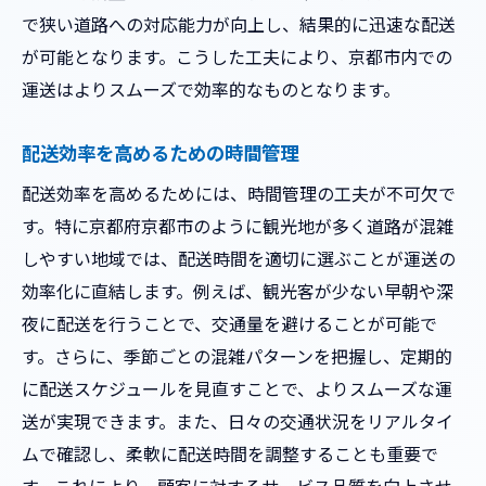
小型車両による配送時間短縮の実現
で狭い道路への対応能力が向上し、結果的に迅速な配送
コスト効率の高い小型車両運用の秘訣
が可能となります。こうした工夫により、京都市内での
顧客満足度向上に資する小型車両の役割
運送はよりスムーズで効率的なものとなります。
京都の歴史的街並みに適した運送ルートの選定
配送効率を高めるための時間管理
歴史的街並みを守るための運送配慮
配送効率を高めるためには、時間管理の工夫が不可欠で
文化財保護区域での特別ルート計画
す。特に京都府京都市のように観光地が多く道路が混雑
観光名所周辺での配送ルート調整例
しやすい地域では、配送時間を適切に選ぶことが運送の
地元住民への影響を考慮したルート選択
効率化に直結します。例えば、観光客が少ない早朝や深
歴史的街並みに合わせた車両サイズの選定
夜に配送を行うことで、交通量を避けることが可能で
持続可能な運送を目指すルート戦略
す。さらに、季節ごとの混雑パターンを把握し、定期的
混雑を避けるための運送時間帯選びの重要性
に配送スケジュールを見直すことで、よりスムーズな運
混雑を回避するための配送時間の最適化
送が実現できます。また、日々の交通状況をリアルタイ
ムで確認し、柔軟に配送時間を調整することも重要で
夜間配送のメリットと課題