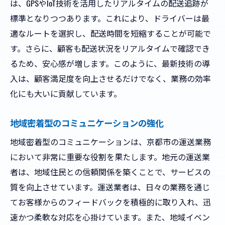
安全運転を支えるドライバー教育
は、GPSやIoT技術を活用したリアルタイムの配送追跡が
事故防止のための継続的な改善
標準となりつつあります。これにより、ドライバーは最
適なルートを選択し、配送時間を短縮することが可能で
安全性を確保するための設備投資
す。さらに、顧客も配送状況をリアルタイムで確認でき
安全基準を超える取り組み
るため、安心感が増します。このように、最新技術の導
地域に密着した安全意識の啓発
入は、顧客満足度を向上させるだけでなく、業務の効率
なぜ京都市の運送サービスが選ばれるのか
化にも大いに貢献しています。
顧客ニーズに即したサービス提供
高品質な運送体験を提供するポイント
地域密着型のコミュニケーションの強化
競争力を維持するための顧客満足度向上
地域密着型のコミュニケーションは、京都市の運送業務
サービス選択に影響を与える要因
において非常に重要な役割を果たします。地元の運送業
京都市での成功事例とその背景
者は、地域住民との信頼関係を築くことで、サービスの
質を向上させています。運送業者は、日々の業務を通じ
地域社会との連携による付加価値
てお客様からのフィードバックを積極的に取り入れ、迅
速かつ柔軟な対応を心掛けています。また、地域イベン