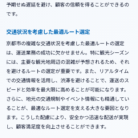
持続可能な運送業務への取り組み
予期せぬ遅延を避け、顧客の信頼を得ることができるの
です。
最先端技術の積極活用
競争力を高めるための革新
交通状況を考慮した最適ルート選定
軽貨物サービスが京都市で重要な理由
京都市の複雑な交通状況を考慮した最適ルートの選定
都市部での機動性の高さ
は、運送業務の成功に欠かせません。特に観光シーズン
環境に優しいエコロジカルな選択
には、主要な観光地周辺の混雑が予想されるため、それ
小規模配送における柔軟性
を避けるルートの選定が重要です。また、リアルタイム
インターネット販売の需要に応える
での交通情報を活用し、渋滞を避けることで、運送のス
地元経済の活性化に寄与
ピードと効率を最大限に高めることが可能になります。
輸送効率を最大化するための施策
さらに、地元の交通規制やイベント情報にも精通してい
ることが、最適なルート選定を支える大きな要因となり
運送業務での地元ドライバーの役割と重要性
ます。こうした配慮により、安全かつ迅速な配送が実現
地域特性を活かした柔軟な対応
し、顧客満足度を向上させることができます。
顧客との信頼関係を築く