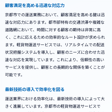
安全運転を徹底するための教育
顧客満足を高める迅速な対応力
地元ネットワークを活かした迅速な対応
京都市での運送業務において、顧客満足を高める鍵は迅
地域ニーズに応じたサービスの提供
速な対応力にあります。都市部特有の交通渋滞や複雑な
長年の経験を活かした業務効率化
道路網において、時間に対する顧客の期待は非常に高
京都市で信頼される運送の裏にある工夫
く、これに応えるための効率的なルート設計が求められ
信頼を支える豊富な実績
ます。軽貨物運送サービスでは、リアルタイムでの配送
状況把握システムを導入し、顧客のニーズに合わせた迅
迅速で確実な配送のためのシステム
速な対応を実現しています。これにより、信頼性の高い
お客様第一のサービス姿勢
サービスを提供し、顧客との長期的な関係を築くことが
地域密着型の細やかなサービス提供
可能です。
トラブル防止のための徹底した対策
持続的成長を目指したイノベーション
最新技術の導入で効率化を図る
安全性を追求する京都市の運送サービスの魅力
運送業界における効率化は、最新技術の導入によって大
最新安全技術の導入事例
きく進展しています。京都市の軽貨物運送サービスで