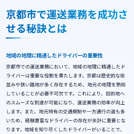
継続的な品質向上の取り組み
京都市で運送業務を成功さ
地元ならではの運送サービスが保証する安心感
せる秘訣とは
地域特有のニーズに応えるサービス設計
信頼性の高い保険制度の導入
地元企業との連携による信頼構築
地域の地理に精通したドライバーの重要性
顧客の声を反映したサービス改善
京都市での運送業務において、地域の地理に精通したド
地域社会への貢献活動
ライバーは重要な役割を果たします。京都は歴史的な街
安全運転を徹底したドライバー教育
並みや狭い路地が多く存在するため、地元の地理を熟知
運送業界の品質向上を支える京都市の企業努力
していることが必要不可欠です。これにより、目的地へ
定期的な車両メンテナンスの実施
のスムーズな到達が可能になり、運送業務の効率が向上
従業員のスキルアップ研修
します。また、地元特有の交通規制や一方通行の道も多
顧客フィードバックを基にしたサービス改
いため、経験豊富なドライバーの存在が余計に重要とな
革
ります。地域を知り尽くしたドライバーがいることで、