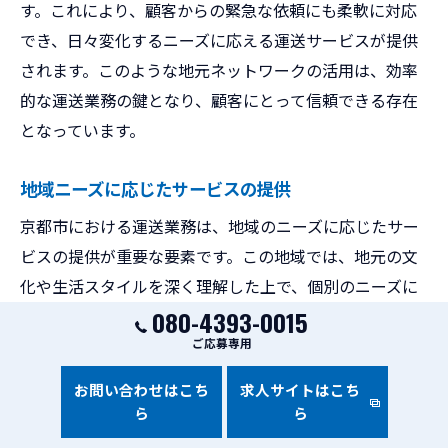
す。これにより、顧客からの緊急な依頼にも柔軟に対応
でき、日々変化するニーズに応える運送サービスが提供
されます。このような地元ネットワークの活用は、効率
的な運送業務の鍵となり、顧客にとって信頼できる存在
となっています。
地域ニーズに応じたサービスの提供
京都市における運送業務は、地域のニーズに応じたサー
ビスの提供が重要な要素です。この地域では、地元の文
化や生活スタイルを深く理解した上で、個別のニーズに
080-4393-0015
対応することが求められます。例えば、観光シーズンに
ご応募専用
は迅速な配送が求められ、日常生活では柔軟な時間帯で
の配送が必要です。こうした特性を理解し、地元の運送
お問い合わせはこち
求人サイトはこち
業者は効率的でありながら丁寧なサービスを提供してい
ら
ら
ます。特に、軽貨物サービスは、地元ならではの迅速な