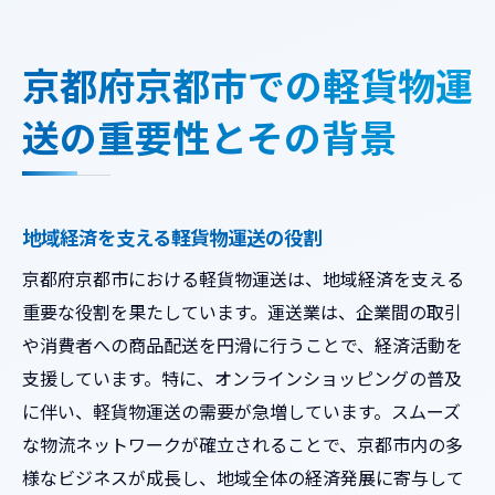
軽貨物運送が京都市の日常生活に与える影
響
京都府京都市での軽貨物運
軽貨物運送の歴史とその進化
送の重要性とその背景
京都市における軽貨物運送の需要動向
軽貨物運送サービスの進化とオンラインショッ
ピングの関係
オンラインショッピングの成長と軽貨物運
地域経済を支える軽貨物運送の役割
送
京都府京都市における軽貨物運送は、地域経済を支える
ECサイトの普及がもたらす運送需要の変化
重要な役割を果たしています。運送業は、企業間の取引
最新技術が支える軽貨物運送の効率化
や消費者への商品配送を円滑に行うことで、経済活動を
支援しています。特に、オンラインショッピングの普及
京都市におけるオンラインショッピングと
に伴い、軽貨物運送の需要が急増しています。スムーズ
物流の現状
な物流ネットワークが確立されることで、京都市内の多
軽貨物運送がオンラインショッピングに与
様なビジネスが成長し、地域全体の経済発展に寄与して
える影響