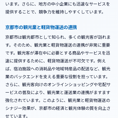
います。さらに、地方の中小企業にも迅速なサービスを
未来の運送サービスとデジタル化の展望
提供することで、競争力を維持しやすくしています。
地元密着型の軽貨物運送が京都市で提供する安
心感
京都市の観光業と軽貨物運送の連携
地元企業との信頼関係の構築
京都市は観光都市として知られ、多くの観光客が訪れま
地域密着型サービスのメリット
す。そのため、観光業と軽貨物運送の連携が非常に重要
地元のニーズに応える柔軟な運送サービス
です。観光客が滞在中に必要とする商品やサービスを迅
京都市の特徴に応じた運送ルートの最適化
速に提供するために、軽貨物運送が不可欠です。例え
地域住民とのコミュニケーション強化
ば、宿泊施設への消耗品や地域特産品の配送など、観光
業のバックエンドを支える重要な役割を担っています。
地元密着型サービスが生み出す安心感
さらに、観光客向けのオンラインショッピングや宅配サ
迅速かつ丁寧な軽貨物運送が京都市で必要とさ
ービスの普及により、観光業と運送業の連携がますます
れる理由
強化されています。このように、観光業と軽貨物運送の
スピードが求められる現代社会の背景
シナジー効果が、京都市の経済と観光体験の質を向上さ
丁寧な対応がもたらす顧客満足度
せています。