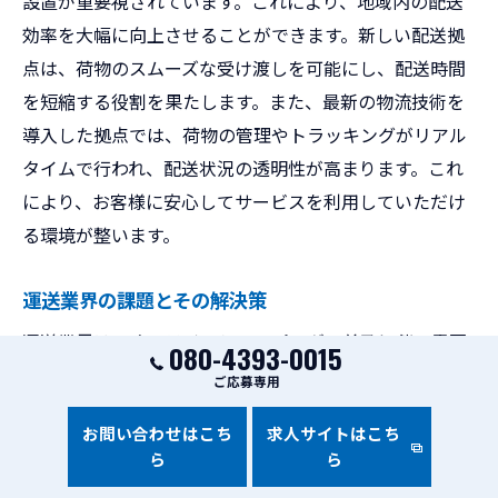
設置が重要視されています。これにより、地域内の配送
効率を大幅に向上させることができます。新しい配送拠
点は、荷物のスムーズな受け渡しを可能にし、配送時間
を短縮する役割を果たします。また、最新の物流技術を
導入した拠点では、荷物の管理やトラッキングがリアル
タイムで行われ、配送状況の透明性が高まります。これ
により、お客様に安心してサービスを利用していただけ
る環境が整います。
運送業界の課題とその解決策
運送業界は、オンラインショッピングの普及に伴い需要
080-4393-0015
が急増している一方で、複数の課題に直面しています。
ご応募専用
特に、人手不足や配送効率の向上が求められる中、解決
お問い合わせはこち
求人サイトはこち
策として自動運転技術やAIによる配車システムの導入が
ら
ら
進められています。これにより、配送時間の短縮や労働