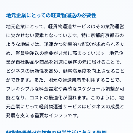
遅延を防ぐための工夫と対策
京都市特有の交通事情と運送の工夫
地元企業にとっての軽貨物運送の必要性
お客様の期待に応える迅速な対応
地元企業にとって、軽貨物運送サービスはその業務運営
高品質なサービスが信頼を築く理由
に欠かせない要素となっています。特に京都府京都市の
運送業界の需要増加に応える京都市の軽貨物運
ような地域では、迅速かつ効率的な配送が求められるた
送サービス
め、軽貨物運送の需要が非常に高まっています。地元企
業が自社製品や商品を迅速に顧客の元に届けることで、
増加する運送需要に対応するための施策
ビジネスの信頼性を高め、顧客満足度を向上させること
運送業界のトレンドと京都市の対応
ができます。また、地元の運送業者を利用することで、
人手不足を補うための最新技術の導入
フレキシブルな料金設定や柔軟なスケジュール調整が可
京都市における配送拠点の整備
能となり、コストの最適化が図れます。このように、地
運送業界の課題とその解決策
元企業にとって軽貨物運送サービスはビジネスの成長と
需要増加に伴うサービスの多様化
発展を支える重要なインフラです。
高品質な運送体験を提供する京都市の軽貨物配
送の工夫
軽貨物運送が京都市の日常生活に与える影響