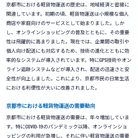
京都市における軽貨物運送の歴史は、地域経済と密接に
地域住民の生活を支える軽貨物運送の存在
関連しています。初期の頃、軽貨物運送は小規模な個人
テクノロジーが変える未来の運送サービス
商店や家庭向けのサービスとして始まりました。しか
お客様の満足を第一に考える京都市の軽貨物運
し、オンラインショッピングの普及とともに、その重要
送の取り組み
性は飛躍的に高まりました。現在では、企業間の取引や
顧客満足度を追求する運送サービス
個人向け配送にも対応するため、技術の進化とともに効
丁寧な対応がもたらす信頼関係の構築
率的なシステムが導入されています。特にGPS技術やオン
お客様の声を反映したサービス改善策
ライン追跡システムなどが導入され、配送の迅速さと安
迅速な対応で高まる顧客満足度
全性が向上しました。これにより、京都市民の日常生活
お客様のニーズに応えるための柔軟な対応
における利便性が大いに改善されました。
長期的な信頼関係を築くための取り組み
京都市における軽貨物運送の需要動向
京都市における軽貨物運送の需要は、年々増加していま
す。特にCOVID-19のパンデミック以降、オンラインショ
ッピングの利用が急増し、それに伴い軽貨物運送の需要