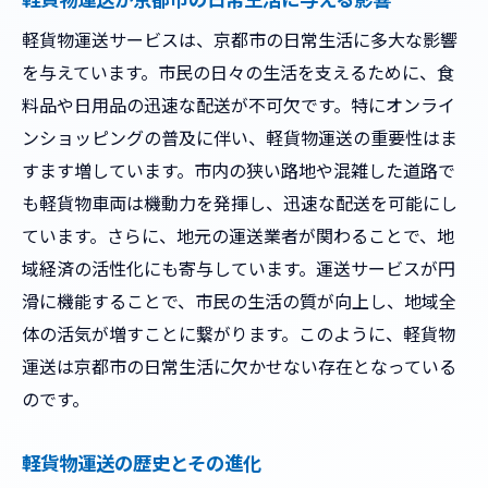
顧客満足度を高めるためのサービス向上
軽貨物運送サービスは、京都市の日常生活に多大な影響
丁寧な梱包と配送の重要性
を与えています。市民の日々の生活を支えるために、食
料品や日用品の迅速な配送が不可欠です。特にオンライ
運送品質を保つための社員教育
ンショッピングの普及に伴い、軽貨物運送の重要性はま
最新技術で提供する効率的な配送サービス
すます増しています。市内の狭い路地や混雑した道路で
顧客のニーズに応える柔軟かつ迅速な対応
も軽貨物車両は機動力を発揮し、迅速な配送を可能にし
高品質な運送体験を支えるバックエンドの
ています。さらに、地元の運送業者が関わることで、地
工夫
域経済の活性化にも寄与しています。運送サービスが円
地域社会を支える軽貨物運送の役割とその未来
滑に機能することで、市民の生活の質が向上し、地域全
地域社会に貢献する運送サービスの重要性
体の活気が増すことに繋がります。このように、軽貨物
持続可能な運送を目指すための環境対策
運送は京都市の日常生活に欠かせない存在となっている
地域の発展を支える物流ネットワーク
のです。
未来の運送業界と地域密着型サービスの役
軽貨物運送の歴史とその進化
割